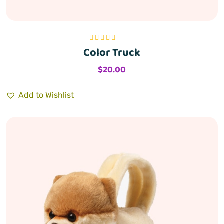
Color Truck
Bewertet mit
5.00
von 5
$
20.00
Add to Wishlist