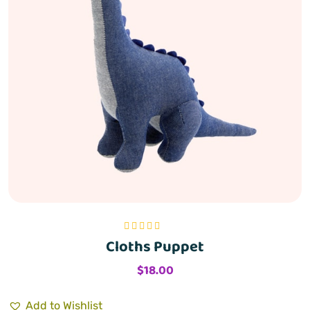
Cloths Puppet
Bewertet mit
5.00
von 5
$
18.00
Add to Wishlist