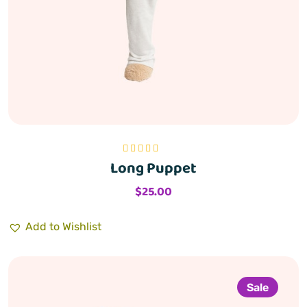
Long Puppet
Bewertet mit
5.00
von 5
$
25.00
Add to Wishlist
Sale