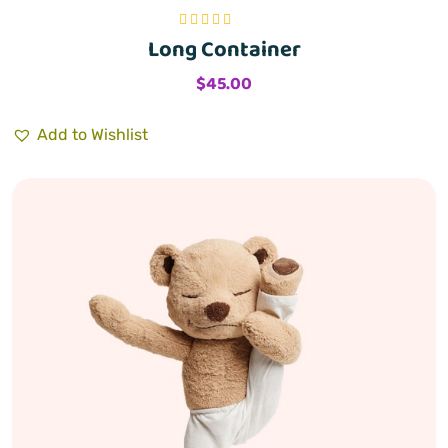
Long Container
Bewertet mit
5.00
von 5
$
45.00
Add to Wishlist