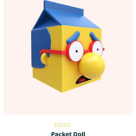
Packet Doll
Bewertet mit