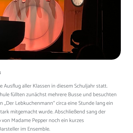
4
usflug aller Klassen in diesem Schuljahr statt.
chule füllten zunächst mehrere Busse und besuchten
 in „Der Lebkuchenmann“ circa eine Stunde lang ein
tstark mitgemacht wurde. Abschließend sang der
ipp von Madame Pepper noch ein kurzes
rsteller im Ensemble.