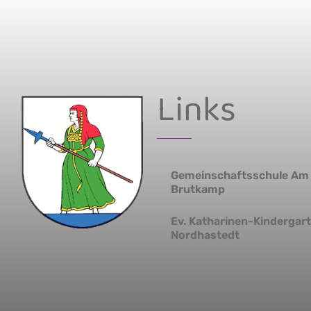
Links
Gemeinschaftsschule Am
Brutkamp
Ev. Katharinen-Kindergar
Nordhastedt